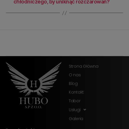
chłodniczego, by uniknąć rozczarowań?
Strona Główna
O nas
Blog
Kontakt
Tabor
Usługi
Galeria