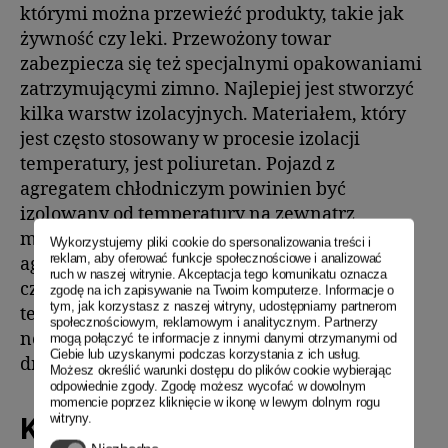
którymi można przewieźć produkty, takie jak
żywność czy leki. Przewożony towar
zabezpiecza się też specjalnymi opakowaniami
zatrzymującymi zimno. Najlepiej jest stworzyć
kilka warstw izolacyjnych. Materiałem, który
jest często stosowany w procesie izolacji
temperatury, jest poliuretan. Pojazd z
agregatem chłodniczym powinien być
izolowany od temperatury na zewnątrz
materiałem takim jak styropian, a do tego sam
Wykorzystujemy pliki cookie do spersonalizowania treści i
reklam, aby oferować funkcje społecznościowe i analizować
agregat w środku transportu powinien być
ruch w naszej witrynie. Akceptacja tego komunikatu oznacza
często sprawdzany pod względem
zgodę na ich zapisywanie na Twoim komputerze. Informacje o
tym, jak korzystasz z naszej witryny, udostępniamy partnerom
technicznym, tak aby upewnić się, że
społecznościowym, reklamowym i analitycznym. Partnerzy
newralgiczny towar nie ulegnie zepsuciu w
mogą połączyć te informacje z innymi danymi otrzymanymi od
Ciebie lub uzyskanymi podczas korzystania z ich usług.
drodze.
Możesz określić warunki dostępu do plików cookie wybierając
odpowiednie zgody. Zgodę możesz wycofać w dowolnym
momencie poprzez kliknięcie w ikonę w lewym dolnym rogu
witryny.
Kontenery chłodnicze
Niezbędne