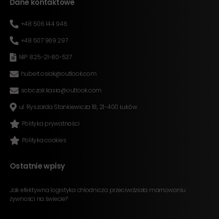
Dane kontaktowe
+48 506 144 946
+48 507 969 297
NIP: 825-21-80-537
hubert.osiak@outlook.com
sobczak.kasia@outlook.com
ul. Ryszarda Stankiewicza 18, 21-400 Łuków
Polityka prywatności
Polityka cookies
Ostatnie wpisy
Jak efektywna logistyka chłodnicza przeciwdziała marnowaniu
żywności na świecie?