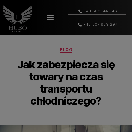
+48 506 144 946
+48 507 969 297
BLOG
Jak zabezpiecza się
towary na czas
transportu
chłodniczego?