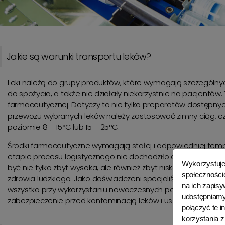
Jakie są warunki transportu leków?
Leki należą do grupy produktów, które wymagają szczególny
do spożycia, a także nie działały niekorzystnie na pacjentów
farmaceutycznej. Dotyczy to nie tylko preparatów dostępny
przewozu wybranych leków należy zastosować zimny ciąg, cz
poziomie 8 – 15°C lub 15 – 25°C.
Środki farmaceutyczne wymagają stałej i odpowiedniej tempe
etapie procesu logistycznego nie dochodziło do wahań w t
Wykorzystujem
być nie tylko zbyt wysoka, ale również zbyt niska temperatu
społecznościo
zdrowia ludzkiego. Jako doświadczeni specjaliści gwarantuj
na ich zapisy
wszystko przy wykorzystaniu nowoczesnych pojazdów chłodni
udostępniamy
zabezpieczenie przed kontaminacją leków i uszkodzeniami
połączyć te 
korzystania z