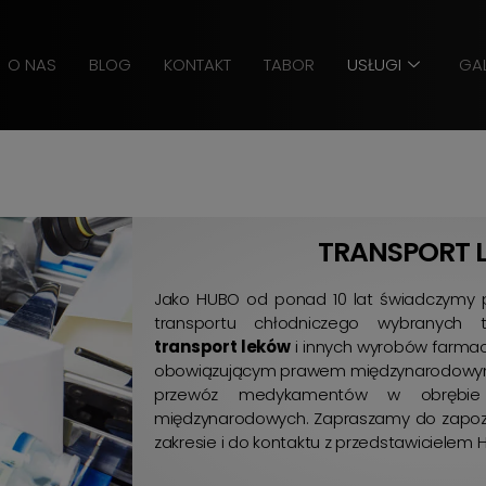
O NAS
BLOG
KONTAKT
TABOR
USŁUGI
GAL
TRANSPORT 
Jako HUBO od ponad 10 lat świadczymy pr
transportu chłodniczego wybranych 
transport leków
i innych wyrobów farmace
obowiązującym prawem międzynarodowym
przewóz medykamentów w obrębie 
międzynarodowych. Zapraszamy do zapozn
zakresie i do kontaktu z przedstawicielem 