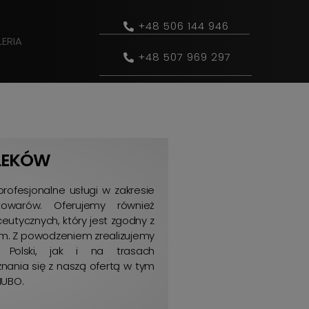
+48 506 144 946
ERIA
+48 507 969 297
LEKÓW
ofesjonalne usługi w zakresie
towarów. Oferujemy również
utycznych, który jest zgodny z
. Z powodzeniem zrealizujemy
Polski, jak i na trasach
ania się z naszą ofertą w tym
HUBO.