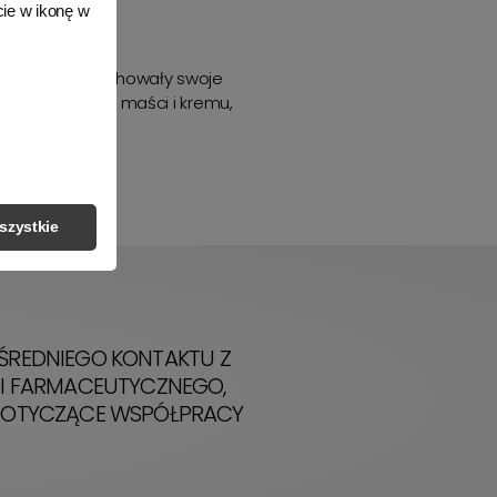
ie w ikonę w
turach, aby zachowały swoje
lementy diety, maści i kremu,
szystkie
OŚREDNIEGO KONTAKTU Z
 I FARMACEUTYCZNEGO,
 DOTYCZĄCE WSPÓŁPRACY