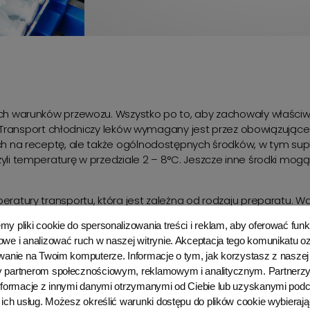
ch warunków przewozu. Wszystko po to, aby zachowały właściwo
. Transport chłodniczy leków wymagany jest przez obowiązujące 
ch na receptę, ale także ogólnodostępnych środków, w tym su
yli temperaturę w przedziale 2 – 8°C. Jeszcze inne środki m
ratury transportu, która jest zależna od rodzaju preparatu. W
ym zakresie. Wytyczne w tym obszarze są rygorystyczne, poni
y pliki cookie do spersonalizowania treści i reklam, aby oferować funk
ra przewozu. Błędy mogą doprowadzić do strat finansowych, a t
we i analizować ruch w naszej witrynie. Akceptacja tego komunikatu 
emy profesjonalny i niezawodny
transport leków
na trasach pol
wanie na Twoim komputerze. Informacje o tym, jak korzystasz z naszej 
czych z pełną regulacją temperatury i wilgotności powietrza 
 partnerom społecznościowym, reklamowym i analitycznym. Partnerz
 mechanicznymi opakowań.
informacje z innymi danymi otrzymanymi od Ciebie lub uzyskanymi pod
 ich usług. Możesz określić warunki dostępu do plików cookie wybierają