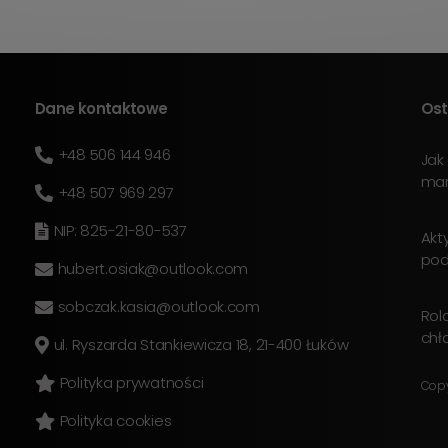
Dane kontaktowe
Ost
+48 506 144 946
Jak
mar
+48 507 969 297
NIP: 825-21-80-537
Akt
pod
hubert.osiak@outlook.com
sobczak.kasia@outlook.com
Rol
chł
ul. Ryszarda Stankiewicza 18, 21-400 Łuków
Polityka prywatności
Copy
Polityka cookies