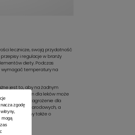
ści lecznicze, swoją przydatność
przepisy i regulacje w branży
plementów diety. Podczas
ogą wymagać temperatury na
ażne jest to, aby na żadnym
eważ zagrożeniem dla leków może
cje
akże stwarzać zagrożenie dla
oznacza zgodę
skich i międzynarodowych, a
witryny,
w komorze. Damy także o
y mogą
czas
c