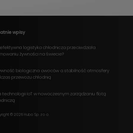
atnie wpisy
 efektywna logistyka chłodnicza przeciwdziała
nowaniu żywności na świecie?
ywność biologiczna owoców a stabilność atmosfery
czas przewozu chłodnią
a technologii IoT w nowoczesnym zarządzaniu flotą
odniczą
right © 2026 Hubo Sp. z o. o.