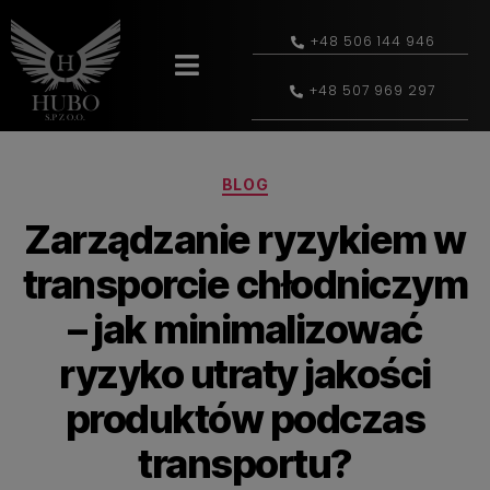
+48 506 144 946
+48 507 969 297
BLOG
Zarządzanie ryzykiem w
transporcie chłodniczym
– jak minimalizować
ryzyko utraty jakości
produktów podczas
transportu?