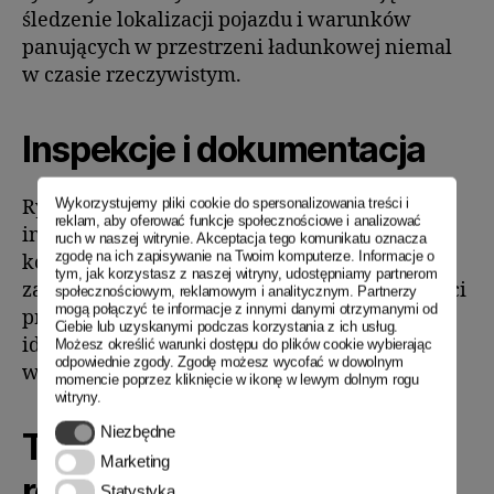
śledzenie lokalizacji pojazdu i warunków
panujących w przestrzeni ładunkowej niemal
w czasie rzeczywistym.
Inspekcje i dokumentacja
Wykorzystujemy pliki cookie do spersonalizowania treści i
Rygorystyczne przestrzeganie procedur
reklam, aby oferować funkcje społecznościowe i analizować
inspekcyjnych na każdym etapie transportu i
ruch w naszej witrynie. Akceptacja tego komunikatu oznacza
zgodę na ich zapisywanie na Twoim komputerze. Informacje o
kompleksowa dokumentacja są niezbędne dla
tym, jak korzystasz z naszej witryny, udostępniamy partnerom
zachowania przejrzystości i identyfikowalności
społecznościowym, reklamowym i analitycznym. Partnerzy
mogą połączyć te informacje z innymi danymi otrzymanymi od
procesu. Tylko dzięki temu można skutecznie
Ciebie lub uzyskanymi podczas korzystania z ich usług.
identyfikować źródła problemów i wyciągać
Możesz określić warunki dostępu do plików cookie wybierając
odpowiednie zgody. Zgodę możesz wycofać w dowolnym
wnioski na przyszłość.
momencie poprzez kliknięcie w ikonę w lewym dolnym rogu
witryny.
Niezbędne
Niezbędne
Techniki załadunku i
Marketing
Marketing
rozładunku
Statystyka
Statystyka