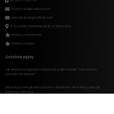
NIP: 825-21-80-537
hubert.osiak@outlook.com
sobczak.kasia@outlook.com
ul. Ryszarda Stankiewicza 18, 21-400 Łuków
Polityka prywatności
Polityka cookies
Ostatnie wpisy
Jak efektywna logistyka chłodnicza przeciwdziała marnowaniu
żywności na świecie?
Aktywność biologiczna owoców a stabilność atmosfery podczas
przewozu chłodnią
Rola technologii IoT w nowoczesnym zarządzaniu flotą chłodniczą