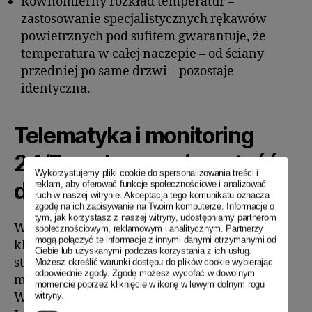
Równomierny rozkład temperatur –
zastosowanie specjalistycznych rękawów
powietrznych pod sufitem gwarantuje, że
temperatura w całej naczepie – od ściany
przedniej po same drzwi – pozostaje
identyczna.
Telematyka i monitoring
24/7 – pełna przejrzystość
Wykorzystujemy pliki cookie do spersonalizowania treści i
dostaw
reklam, aby oferować funkcje społecznościowe i analizować
ruch w naszej witrynie. Akceptacja tego komunikatu oznacza
zgodę na ich zapisywanie na Twoim komputerze. Informacje o
tym, jak korzystasz z naszej witryny, udostępniamy partnerom
Współczesna logistyka chłodnicza daje
społecznościowym, reklamowym i analitycznym. Partnerzy
mogą połączyć te informacje z innymi danymi otrzymanymi od
klientom możliwość pełnej kontroli nad
Ciebie lub uzyskanymi podczas korzystania z ich usług.
statusem ładunku dzięki systemom
Możesz określić warunki dostępu do plików cookie wybierając
odpowiednie zgody. Zgodę możesz wycofać w dowolnym
monitorowania w czasie rzeczywistym.
momencie poprzez kliknięcie w ikonę w lewym dolnym rogu
Wykorzystanie bezprzewodowych czujników
witryny.