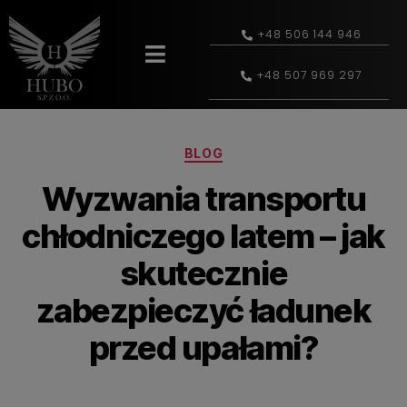
+48 506 144 946
+48 507 969 297
BLOG
Wyzwania transportu
chłodniczego latem – jak
skutecznie
zabezpieczyć ładunek
przed upałami?