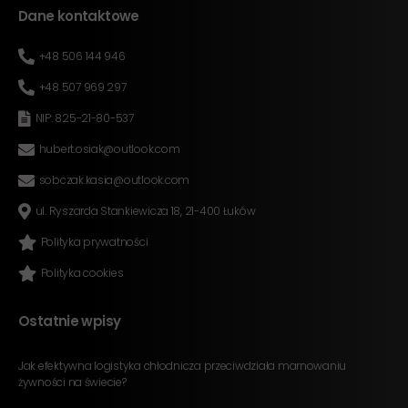
Dane kontaktowe
+48 506 144 946
+48 507 969 297
NIP: 825-21-80-537
hubert.osiak@outlook.com
sobczak.kasia@outlook.com
ul. Ryszarda Stankiewicza 18, 21-400 Łuków
Polityka prywatności
Polityka cookies
Ostatnie wpisy
Jak efektywna logistyka chłodnicza przeciwdziała marnowaniu
żywności na świecie?