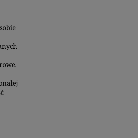
 sobie
anych
drowe.
onałej
ść