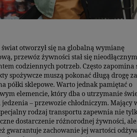
świat otworzył się na globalną wymianę
wą, przewóz żywności stał się nieodłączny
tem codziennych potrzeb. Często zapomina s
kty spożywcze muszą pokonać długą drogę z
 na półki sklepowe. Warto jednak pamiętać o
wym elemencie, który dba o utrzymanie świe
i jedzenia – przewozie chłodniczym. Mający 
 specjalny rodzaj transportu zapewnia nie tyl
czne dostarczenie różnorodnej żywności, ale
ż gwarantuje zachowanie jej wartości odży