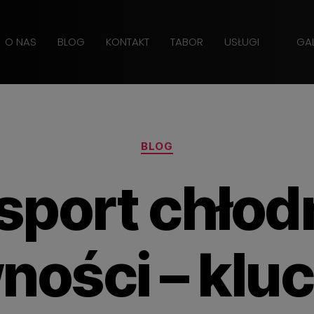
O NAS
BLOG
KONTAKT
TABOR
USŁUGI
GAL
BLOG
sport chłod
ności – kluc