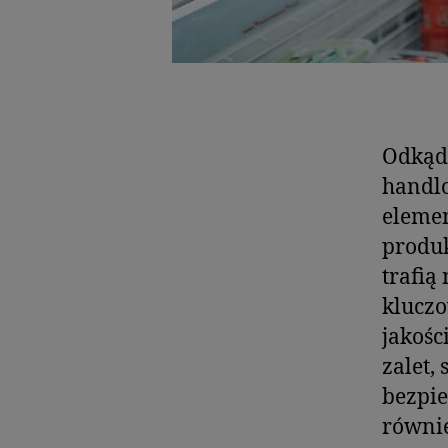
Odkąd 
handlo
elemen
produ
trafią
kluczo
jakośc
zalet,
bezpie
równie