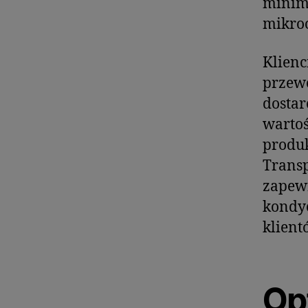
minima
mikro
Klienci
przewó
dosta
wartoś
produk
Transp
zapewn
kondyc
klient
Op