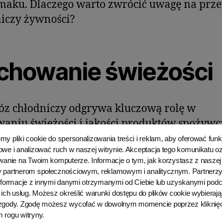
maku. Dlaczego warto zwrócić uwagę na prz
iczy żywności?
chowanie świeżości
z chłodniczy odgrywa kluczową rolę w
aniu świeżości i jakości produktów spożywc
 jak owoce, warzywa i mięso. Temperatura jes
y pliki cookie do spersonalizowania treści i reklam, aby oferować funk
we i analizować ruch w naszej witrynie. Akceptacja tego komunikatu 
m z najważniejszych czynników wpływającyc
wanie na Twoim komputerze. Informacje o tym, jak korzystasz z naszej 
ść żywności, a przewóz chłodniczy umożliwi
 partnerom społecznościowym, reklamowym i analitycznym. Partnerz
manie odpowiednich warunków termicznych
informacje z innymi danymi otrzymanymi od Ciebie lub uzyskanymi pod
 ich usług. Możesz określić warunki dostępu do plików cookie wybierają
rz pojazdu. Dzięki temu, zachowane są opt
zgody. Zgodę możesz wycofać w dowolnym momencie poprzez kliknięc
i, co zapobiega rozwojowi bakterii oraz psuc
 rogu witryny.