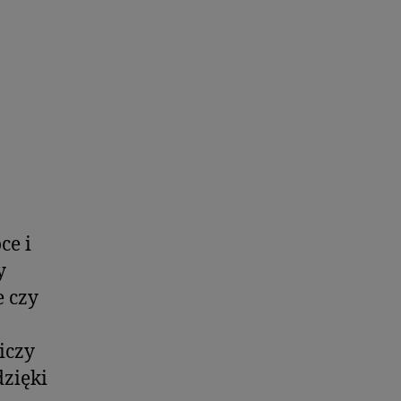
ce i
y
e czy
iczy
zięki