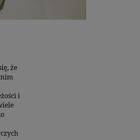
m
ię, że
anim
żości i
wiele
ko
wczych