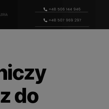
+48 506 144 946
ERIA
+48 507 969 297
niczy
z do