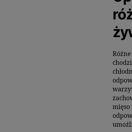
ró
ży
Różne 
chodz
chłodn
odpowi
warzyw
zachow
mięso 
odpowi
umożli