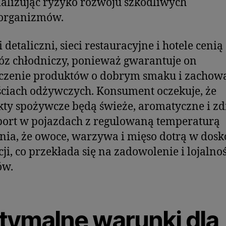
lizując ryzyko rozwoju szkodliwych
organizmów.
 detaliczni, sieci restauracyjne i hotele cenią
z chłodniczy, ponieważ gwarantuje on
rczenie produktów o dobrym smaku i zachow
ciach odżywczych. Konsument oczekuje, że
ty spożywcze będą świeże, aromatyczne i z
ort w pojazdach z regulowaną temperaturą
ia, że owoce, warzywa i mięso dotrą w dosk
ji, co przekłada się na zadowolenie i lojalno
ów.
tymalne warunki dla