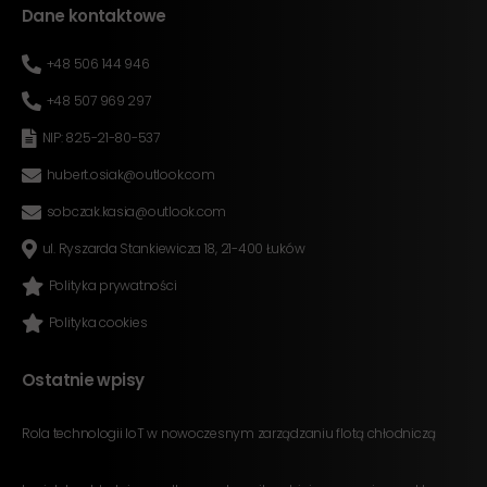
Dane kontaktowe
+48 506 144 946
+48 507 969 297
NIP: 825-21-80-537
hubert.osiak@outlook.com
sobczak.kasia@outlook.com
ul. Ryszarda Stankiewicza 18, 21-400 Łuków
Polityka prywatności
Polityka cookies
Ostatnie wpisy
Rola technologii IoT w nowoczesnym zarządzaniu flotą chłodniczą