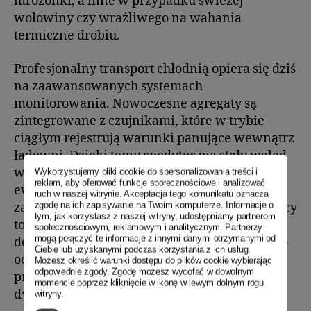
mrożonki, a inne w przypadku świeżej
wołowiny czy wrażliwego na wahania
termiczne drobiu.
Profesjonalny transport chłodnią opiera się dziś
na zaawansowanych systemach
monitorowania. Nowoczesne agregaty są
zintegrowane z czujnikami, które w trybie
ciągłym rejestrują warunki panujące wewnątrz
ładowni. Dzięki temu spedytor ma stały wgląd
w sytuację i może natychmiast zareagować na
Wykorzystujemy pliki cookie do spersonalizowania treści i
reklam, aby oferować funkcje społecznościowe i analizować
ewentualne nieprawidłowości. Pełna historia
ruch w naszej witrynie. Akceptacja tego komunikatu oznacza
zgodę na ich zapisywanie na Twoim komputerze. Informacje o
zapisu temperatury stanowi z kolei dla odbiorcy
tym, jak korzystasz z naszej witryny, udostępniamy partnerom
towaru dowód, że na żadnym etapie drogi nie
społecznościowym, reklamowym i analitycznym. Partnerzy
mogą połączyć te informacje z innymi danymi otrzymanymi od
doszło do przerwania łańcucha chłodniczego –
Ciebie lub uzyskanymi podczas korzystania z ich usług.
od momentu opuszczenia zakładu
Możesz określić warunki dostępu do plików cookie wybierając
odpowiednie zgody. Zgodę możesz wycofać w dowolnym
produkcyjnego aż po rozładunek w centrum
momencie poprzez kliknięcie w ikonę w lewym dolnym rogu
dystrybucji.
witryny.