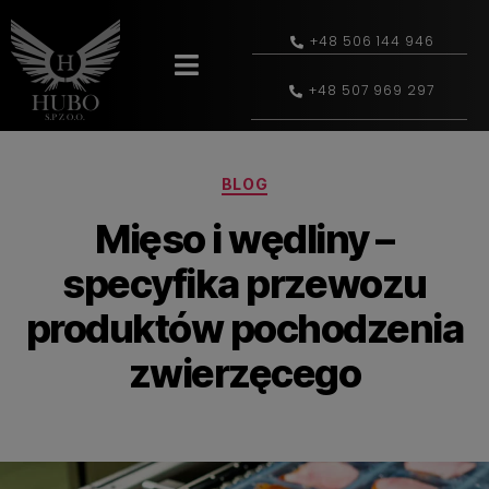
+48 506 144 946
+48 507 969 297
BLOG
Mięso i wędliny –
specyfika przewozu
produktów pochodzenia
zwierzęcego