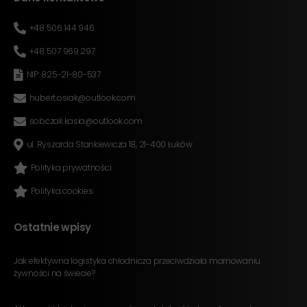
+48 506 144 946
+48 507 969 297
NIP: 825-21-80-537
hubert.osiak@outlook.com
sobczak.kasia@outlook.com
ul. Ryszarda Stankiewicza 18, 21-400 Łuków
Polityka prywatności
Polityka cookies
Ostatnie wpisy
Jak efektywna logistyka chłodnicza przeciwdziała marnowaniu
żywności na świecie?