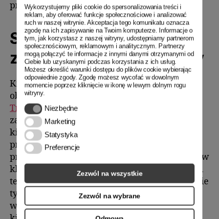
przekłada się na niższe koszty jednostkowe.
Wykorzystujemy pliki cookie do spersonalizowania treści i
reklam, aby oferować funkcje społecznościowe i analizować
ruch w naszej witrynie. Akceptacja tego komunikatu oznacza
zgodę na ich zapisywanie na Twoim komputerze. Informacje o
Szkolenia kierowców w
tym, jak korzystasz z naszej witryny, udostępniamy partnerom
społecznościowym, reklamowym i analitycznym. Partnerzy
zakresie ekologicznej jazdy
mogą połączyć te informacje z innymi danymi otrzymanymi od
Ciebie lub uzyskanymi podczas korzystania z ich usług.
Możesz określić warunki dostępu do plików cookie wybierając
odpowiednie zgody. Zgodę możesz wycofać w dowolnym
Kierowcy odgrywają kluczową rolę w
momencie poprzez kliknięcie w ikonę w lewym dolnym rogu
witryny.
obniżaniu kosztów operacyjnych.
Hubo
Transport
regularnie organizuje szkolenia z
Niezbędne
Niezbędne
zakresu ekologicznej jazdy, które uczą
Marketing
Marketing
kierowców, jak unikać gwałtownego
Statystyka
Statystyka
przyspieszania, utrzymywać optymalną
Preferencje
Preferencje
prędkość oraz efektywnie korzystać z systemów
klimatyzacji w pojazdach chłodniczych. Dzięki
Zezwól na wszystkie
temu zużycie paliwa jest znacznie niższe, co nie
tylko redukuje koszty, ale również pozytywnie
Zezwól na wybrane
wpływa na środowisko. Dobrze wyszkoleni
kierowcy są również bardziej świadomi
Odmowa