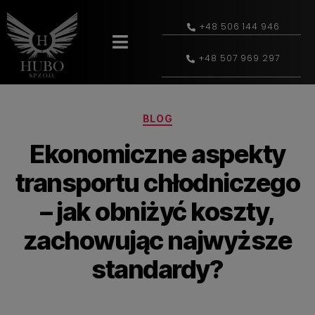
+48 506 144 946
+48 507 969 297
BLOG
Ekonomiczne aspekty
transportu chłodniczego
– jak obniżyć koszty,
zachowując najwyższe
standardy?