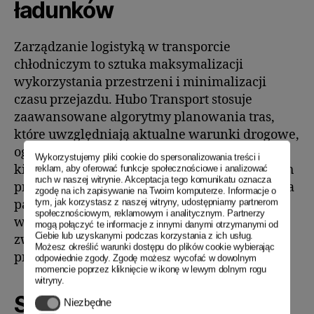
ładunków
Zarządzanie logistyką w transporcie
chłodniczym to sztuka maksymalizacji
wykorzystania przestrzeni i minimalizacji
czasu przejazdu. Hubo Transport stosuje
zaawansowane algorytmy planowania tras,
które uwzględniają aktualne warunki drogowe,
ograniczenia prędkości oraz czas pracy
Wykorzystujemy pliki cookie do spersonalizowania treści i
kierowców. Dzięki temu firma unika zbędnych
reklam, aby oferować funkcje społecznościowe i analizować
ruch w naszej witrynie. Akceptacja tego komunikatu oznacza
przestojów i zmniejsza ryzyko marnotrawienia
zgodę na ich zapisywanie na Twoim komputerze. Informacje o
tym, jak korzystasz z naszej witryny, udostępniamy partnerom
paliwa. Optymalne rozmieszczenie ładunków
społecznościowym, reklamowym i analitycznym. Partnerzy
w przestrzeni chłodniczej pozwala zaś na
mogą połączyć te informacje z innymi danymi otrzymanymi od
Ciebie lub uzyskanymi podczas korzystania z ich usług.
zwiększenie efektywności przewozów, co
Możesz określić warunki dostępu do plików cookie wybierając
przekłada się na niższe koszty jednostkowe.
odpowiednie zgody. Zgodę możesz wycofać w dowolnym
momencie poprzez kliknięcie w ikonę w lewym dolnym rogu
witryny.
Szkolenia kierowców w
Niezbędne
Niezbędne