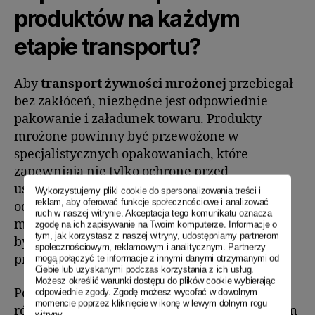
produktów na każdym
etapie transportu?
Aby
transport żywności mrożonej
przebiegał
bez zakłóceń, niezbędne jest odpowiednie
pakowanie i załadunek towaru. Produkty
mrożone powinny być przewożone w
specjalistycznych opakowaniach, które
zapewniają nie tylko ochronę przed
uszkodzeniami mechanicznymi, ale także
Wykorzystujemy pliki cookie do spersonalizowania treści i
reklam, aby oferować funkcje społecznościowe i analizować
odpowiednią izolację termiczną. Opakowania
ruch w naszej witrynie. Akceptacja tego komunikatu oznacza
muszą być wytrzymałe, a sam towar nie może
zgodę na ich zapisywanie na Twoim komputerze. Informacje o
tym, jak korzystasz z naszej witryny, udostępniamy partnerom
być przeładowany, by zapewnić optymalny
społecznościowym, reklamowym i analitycznym. Partnerzy
przepływ powietrza chłodzącego.
mogą połączyć te informacje z innymi danymi otrzymanymi od
Ciebie lub uzyskanymi podczas korzystania z ich usług.
Możesz określić warunki dostępu do plików cookie wybierając
Podczas załadunku i rozładunku należy
odpowiednie zgody. Zgodę możesz wycofać w dowolnym
momencie poprzez kliknięcie w ikonę w lewym dolnym rogu
również zadbać o jak najkrótszy czas, w którym
witryny.