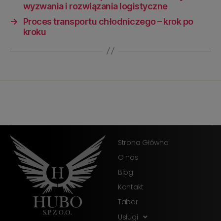
wyzwania i rozwiązania logistyczne
→
Proces transportu chłodniczego – krok po
kroku
Strona Główna
O nas
Blog
Kontakt
Tabor
Usługi