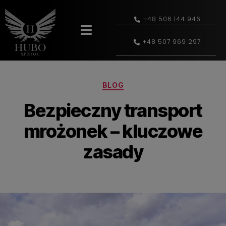
+48 506 144 946
+48 507 969 297
BLOG
Bezpieczny transport
mrożonek – kluczowe
zasady