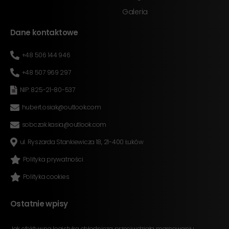
Galeria
Dane kontaktowe
+48 506 144 946
+48 507 969 297
NIP: 825-21-80-537
hubert.osiak@outlook.com
sobczak.kasia@outlook.com
ul. Ryszarda Stankiewicza 18, 21-400 Łuków
Polityka prywatności
Polityka cookies
Ostatnie wpisy
Jak efektywna logistyka chłodnicza przeciwdziała marnowaniu